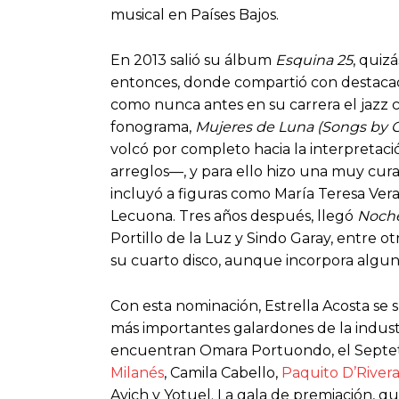
musical en Países Bajos.
En 2013 salió su álbum
Esquina 25
, quiz
entonces, donde compartió con destaca
como nunca antes en su carrera el jazz 
fonograma,
Mujeres de Luna (Songs b
volcó por completo hacia la interpretaci
arreglos—, y para ello hizo una muy cu
incluyó a figuras como María Teresa Vera
Lecuona. Tres años después, llegó
Noch
Portillo de la Luz y Sindo Garay, entre o
su cuarto disco, aunque incorpora algun
Con esta nominación, Estrella Acosta se 
más importantes galardones de la industri
encuentran Omara Portuondo, el Septeto
Milanés
, Camila Cabello,
Paquito D’River
Avich y Yotuel. La gala de premiación, qu