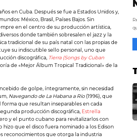
1 años en Cuba. Después se fue a Estados Unidos y,
undos: México, Brasil, Países Bajos. Sin
R
empre en el centro de su producción artística,
q
diversos donde también sobresalen el jazz y la
ca tradicional de su país natal con las propias de
tuye su indiscutible sello personal, uno que
ucción discográfica,
Tierra (Songs by Cuban
oría de «Mejor Álbum Tropical Tradicional» de la
oncebido de golpe, íntegramente, sin necesidad
bum,
Navegando de La Habana a Río
(1996), que
al forma que resultan inseparables en cada
segunda producción discográfica,
Estrella
ro y el punto cubano para revitalizarlos con
 hizo que el disco fuera nominado a los Edison
os reconocimientos que otorga la industria