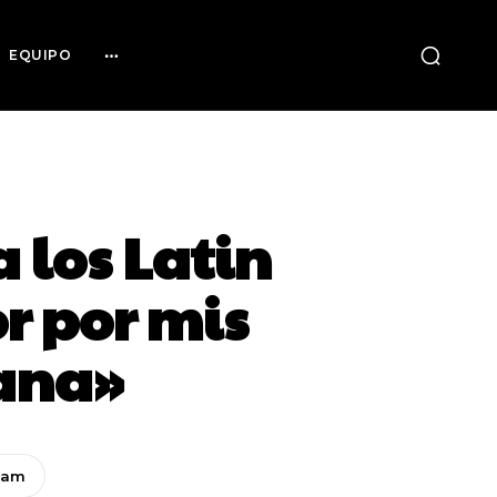
EQUIPO
 los Latin
r por mis
bana»
ram