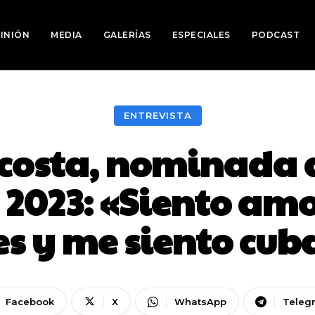
INIÓN
MEDIA
GALERÍAS
ESPECIALES
PODCAST
ENTREVISTA
Acosta, nominada a
023: «Siento amo
es y me siento cu
Facebook
X
WhatsApp
Teleg