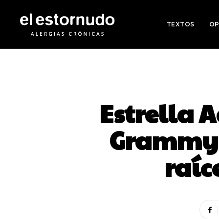
TEXTOS
OP
Estrella 
Grammy 2
raíc