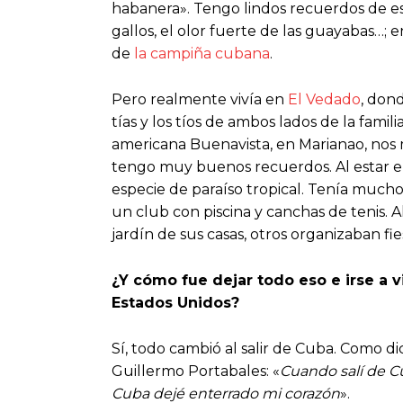
habanera». Tengo lindos recuerdos de esa
gallos, el olor fuerte de las guayabas…; e
de
la campiña cubana
.
Pero realmente vivía en
El Vedado
, don
tías y los tíos de ambos lados de la fami
americana Buenavista, en Marianao, nos
tengo muy buenos recuerdos. Al estar e
especie de paraíso tropical. Tenía mucho
un club con piscina y canchas de tenis. 
jardín de sus casas, otros organizaban fi
¿Y cómo fue dejar todo eso e irse a v
Estados Unidos?
Sí, todo cambió al salir de Cuba. Como dic
Guillermo Portabales: «
Cuando salí de Cu
Cuba dejé enterrado mi corazón
».