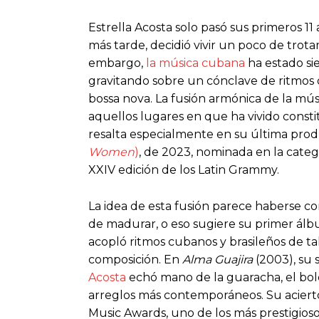
Estrella Acosta solo pasó sus primeros 1
más tarde, decidió vivir un poco de trotam
embargo,
la música cubana
ha estado si
gravitando sobre un cónclave de ritmos 
bossa nova. La fusión armónica de la músi
aquellos lugares en que ha vivido consti
resalta especialmente en su última prod
Women
)
, de 2023, nominada en la categ
XXIV edición de los Latin Grammy.
La idea de esta fusión parece haberse c
de madurar, o eso sugiere su primer ál
acopló ritmos cubanos y brasileños de t
composición. En
Alma Guajira
(2003), su 
Acosta
echó mano de la guaracha, el bole
arreglos más contemporáneos. Su acierto
Music Awards, uno de los más prestigios