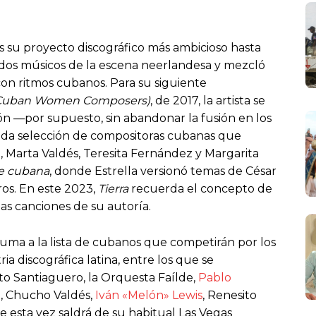
ás su proyecto discográfico más ambicioso hasta
dos músicos de la escena neerlandesa y mezcló
con ritmos cubanos. Para su siguiente
y Cuban Women Composers)
, de 2017, la artista se
ón —por supuesto, sin abandonar la fusión en los
rada selección de compositoras cubanas que
, Marta Valdés, Teresita Fernández y Margarita
e cubana
, donde Estrella versionó temas de César
tros. En este 2023,
Tierra
recuerda el concepto de
as canciones de su autoría.
suma a la lista de cubanos que competirán por los
a discográfica latina, entre los que se
 Santiaguero, la Orquesta Faílde,
Pablo
a
, Chucho Valdés,
Iván «Melón» Lewis
, Renesito
e esta vez saldrá de su habitual Las Vegas