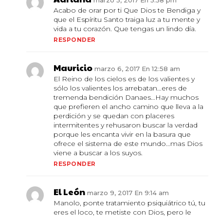
marzo 5, 2017 En 5:58 pm
Acabo de orar por ti Que Dios te Bendiga y
que el Espíritu Santo traiga luz a tu mente y
vida a tu corazón. Que tengas un lindo día.
RESPONDER
Mauricio
marzo 6, 2017 En 12:58 am
El Reino de los cielos es de los valientes y
sólo los valientes los arrebatan…eres de
tremenda bendición Danaes…Hay muchos
que prefieren el ancho camino que lleva a la
perdición y se quedan con placeres
intermitentes y rehusaron buscar la verdad
porque les encanta vivir en la basura que
ofrece el sistema de este mundo…mas Dios
viene a buscar a los suyos.
RESPONDER
El León
marzo 9, 2017 En 9:14 am
Manolo, ponte tratamiento psiquiátrico tú, tu
eres el loco, te metiste con Dios, pero le