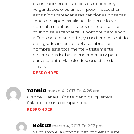
estos momentos si dices estupideces y
vulgaridades eres un campeon , escuchar
esos ninos tareadar esas canciones obsenas ,
llenas de hipersexualidad , la gente lo ve
normal , mientras si haces una cosa asi , el
mundo se escandaliza.El hombre perdiendo
a DIos perdio su norte , ya no tiene el sentido
del agradecimiento , del asombro , ,el
hombre esta totalmente y tristemente
desencantado, basta encender la tv para
darse cuenta. Manolo desconectate de
matrix
RESPONDER
Yannia
marzo 4, 2017 En 4:26 am
Grande, Danay! Dios te bendiga, guerrera!
Saludos de una compatriota.
RESPONDER
Beitaz
marzo 4, 2017 En 2:17 pm
Ya mismo ella y todos losq molestan este