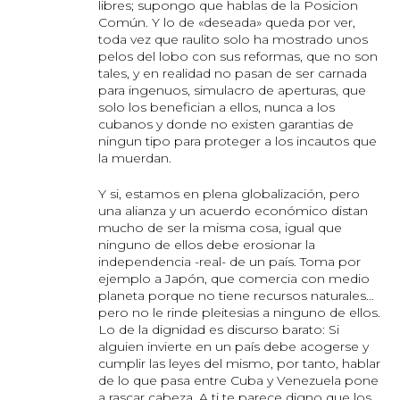
libres; supongo que hablas de la Posicion
Común. Y lo de «deseada» queda por ver,
toda vez que raulito solo ha mostrado unos
pelos del lobo con sus reformas, que no son
tales, y en realidad no pasan de ser carnada
para ingenuos, simulacro de aperturas, que
solo los benefician a ellos, nunca a los
cubanos y donde no existen garantias de
ningun tipo para proteger a los incautos que
la muerdan.
Y si, estamos en plena globalización, pero
una alianza y un acuerdo económico distan
mucho de ser la misma cosa, igual que
ninguno de ellos debe erosionar la
independencia -real- de un país. Toma por
ejemplo a Japón, que comercia con medio
planeta porque no tiene recursos naturales…
pero no le rinde pleitesias a ninguno de ellos.
Lo de la dignidad es discurso barato: Si
alguien invierte en un país debe acogerse y
cumplir las leyes del mismo, por tanto, hablar
de lo que pasa entre Cuba y Venezuela pone
a rascar cabeza. A ti te parece digno que los