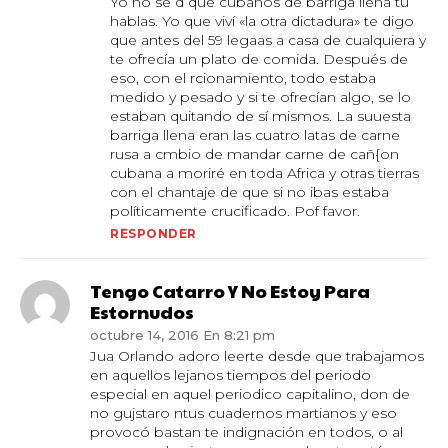
Yo no sé d qué cubanos de barriga llena tu
hablas. Yo que viví «la otra dictadura» te digo
que antes del 59 legaas a casa de cualquiera y
te ofrecía un plato de comida. Después de
eso, con el rcionamiento, todo estaba
medido y pesado y si te ofrecían algo, se lo
estaban quitando de sí mismos. La suuesta
barriga llena eran las cuatro latas de carne
rusa a cmbio de mandar carne de cañ{on
cubana a moriré en toda Africa y otras tierras
con el chantaje de que si no ibas estaba
políticamente crucificado. Pof favor.
RESPONDER
Tengo Catarro Y No Estoy Para
Estornudos
octubre 14, 2016 En 8:21 pm
Jua Orlando adoro leerte desde que trabajamos
en aquellos lejanos tiempos del periodo
especial en aquel periodico capitalino, don de
no gujstaro ntus cuadernos martianos y eso
provocó bastan te indignación en todos, o al