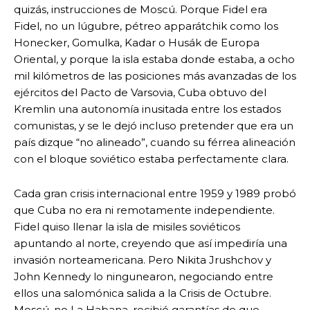
quizás, instrucciones de Moscú. Porque Fidel era
Fidel, no un lúgubre, pétreo apparátchik como los
Honecker, Gomulka, Kadar o Husák de Europa
Oriental, y porque la isla estaba donde estaba, a ocho
mil kilómetros de las posiciones más avanzadas de los
ejércitos del Pacto de Varsovia, Cuba obtuvo del
Kremlin una autonomía inusitada entre los estados
comunistas, y se le dejó incluso pretender que era un
país dizque “no alineado”, cuando su férrea alineación
con el bloque soviético estaba perfectamente clara.
Cada gran crisis internacional entre 1959 y 1989 probó
que Cuba no era ni remotamente independiente.
Fidel quiso llenar la isla de misiles soviéticos
apuntando al norte, creyendo que así impediría una
invasión norteamericana. Pero Nikita Jrushchov y
John Kennedy lo ningunearon, negociando entre
ellos una salomónica salida a la Crisis de Octubre.
Moscú, no La Habana, recibió garantías de que