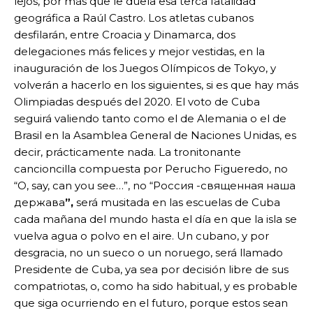
lejos, por más que le duela esa terca fatalidad
geográfica a Raúl Castro. Los atletas cubanos
desfilarán, entre Croacia y Dinamarca, dos
delegaciones más felices y mejor vestidas, en la
inauguración de los Juegos Olímpicos de Tokyo, y
volverán a hacerlo en los siguientes, si es que hay más
Olimpiadas después del 2020. El voto de Cuba
seguirá valiendo tanto como el de Alemania o el de
Brasil en la Asamblea General de Naciones Unidas, es
decir, prácticamente nada. La tronitonante
cancioncilla compuesta por Perucho Figueredo, no
“O, say, can you see…”, no “Россия -священная наша
держава
”,
será musitada en las escuelas de Cuba
cada mañana del mundo hasta el día en que la isla se
vuelva agua o polvo en el aire. Un cubano, y por
desgracia, no un sueco o un noruego, será llamado
Presidente de Cuba, ya sea por decisión libre de sus
compatriotas, o, como ha sido habitual, y es probable
que siga ocurriendo en el futuro, porque estos sean